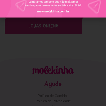
Encontre este produto
LOJAS FÍSICAS
LOJAS ONLINE
Ayuda
Política de Cambios
Política de Privacidade