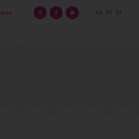
EN
PT
ES
tacto