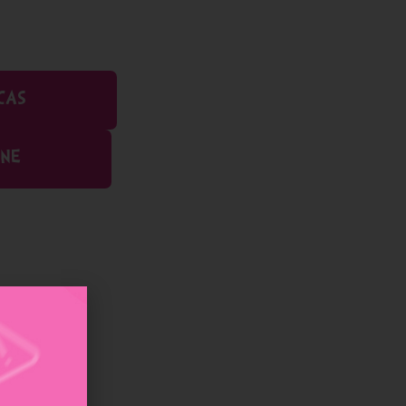
CAS
INE