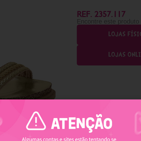
REF. 2357.117
Encontre este produto
LOJAS FÍSI
LOJAS ONL