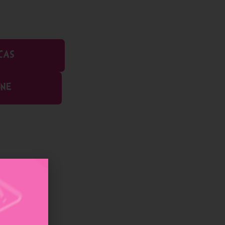
CAS
INE