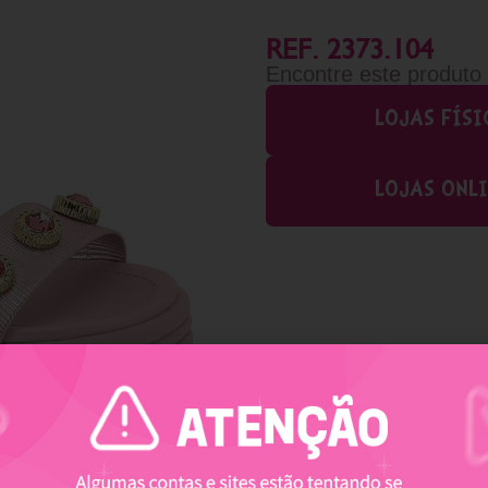
REF. 2373.104
Encontre este produto
LOJAS FÍSI
LOJAS ONL