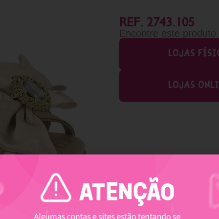
REF. 2743.105
Encontre este produto
LOJAS FÍSI
LOJAS ONL