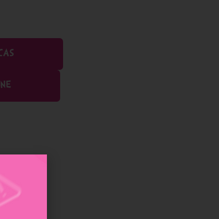
CAS
INE