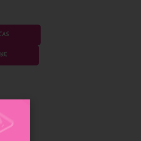
CAS
INE