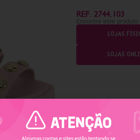
REF. 2744.103
Encontre este produto
LOJAS FÍSI
LOJAS ONL